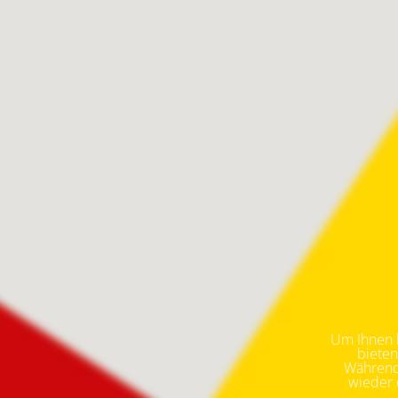
Um Ihnen k
bieten
Während 
wieder o