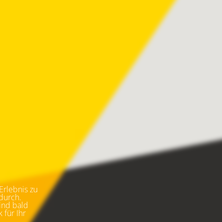
rlebnis zu 
durch. 
ind bald 
für Ihr 