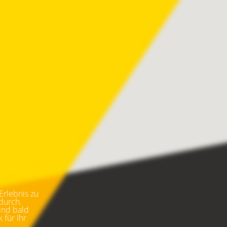
rlebnis zu 
durch. 
ind bald 
für Ihr 