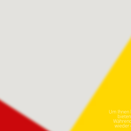
Um Ihnen k
bieten
Während 
wieder o